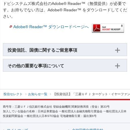
ドビシステムズ株式会社のAdobe® Reader™（無償提供）が必要で
す。お持ちでない方は、Adobe® Reader™ をダウンロードしてくだ
さい。
Adobe® Reader™ ダウンロードページへ
投資信託、国債に関するご留意事項
その他の重要な事項について
投信セレクト
お知らせ一覧
【投資信託】「三菱ＵＦＪ ターゲット・イヤーファンド 
商号等：三菱ＵＦＪ信託銀行株式会社 登録金融機関 関東財務局長（登金）第33号
加入している協会の名称：日本証券業協会 一般社団法人金融先物取引業協会 一般社団法人日本
投資顧問業協会 一般社団法人日本STO協会 宅地建物取引業：届出第6号