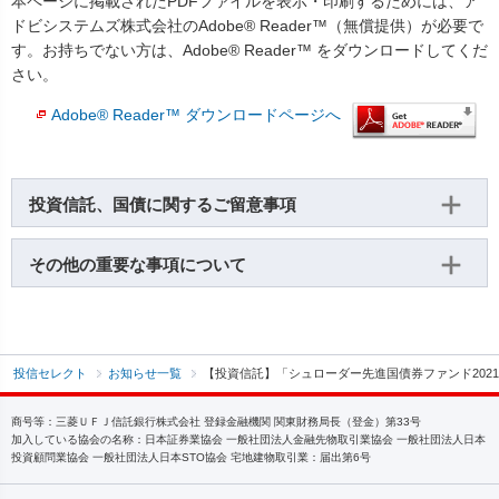
本ページに掲載されたPDFファイルを表示・印刷するためには、ア
ドビシステムズ株式会社のAdobe® Reader™（無償提供）が必要で
す。お持ちでない方は、Adobe® Reader™ をダウンロードしてくだ
さい。
Adobe® Reader™ ダウンロードページへ
投資信託、国債に関するご留意事項
その他の重要な事項について
投信セレクト
お知らせ一覧
【投資信託】「シュローダー先進国債券ファンド2021
商号等：三菱ＵＦＪ信託銀行株式会社 登録金融機関 関東財務局長（登金）第33号
加入している協会の名称：日本証券業協会 一般社団法人金融先物取引業協会 一般社団法人日本
投資顧問業協会 一般社団法人日本STO協会 宅地建物取引業：届出第6号