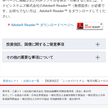
本ページに掲載されたPDFファイルを表示・印刷するためには、ア
ドビシステムズ株式会社のAdobe® Reader™（無償提供）が必要で
す。お持ちでない方は、Adobe® Reader™ をダウンロードしてくだ
さい。
Adobe® Reader™ ダウンロードページへ
投資信託、国債に関するご留意事項
その他の重要な事項について
投信セレクト
お知らせ一覧
【投資信託】「ニッセイ/パトナム・毎月分配ユーロ
商号等：三菱ＵＦＪ信託銀行株式会社 登録金融機関 関東財務局長（登金）第33号
加入している協会の名称：日本証券業協会 一般社団法人金融先物取引業協会 一般社団法人日本
投資顧問業協会 一般社団法人日本STO協会 宅地建物取引業：届出第6号