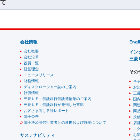
て
会社情報
Engl
会社概要
イン
会社沿革
三菱
役員一覧
経営理念
その
ニュースリリース
財務情報
キ
ディスクロージャー誌のご案内
お
社債情報
三
三菱ＵＦＪ信託銀行信託博物館のご案内
国
三菱ＵＦＪ信託銀行が発刊した書籍
関
お客さま向け各種レポート
商
電子公告
投
電子決済等代行業者との連携および協働について
店舗
エ
お
サステナビリティ