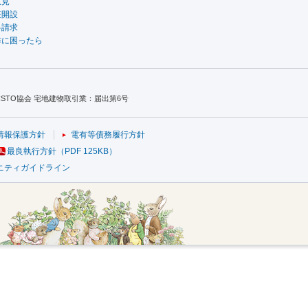
意見
座開設
料請求
作に困ったら
TO協会 宅地建物取引業：届出第6号
情報保護方針
電有等債務履行方針
最良執行方針（PDF 125KB）
ニティガイドライン