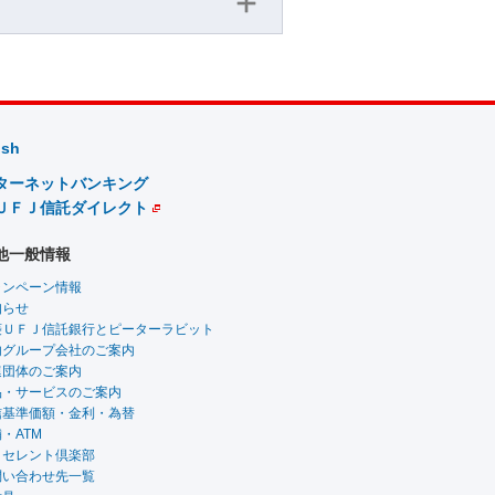
ish
ターネットバンキング
ＵＦＪ信託ダイレクト
他一般情報
ャンペーン情報
知らせ
菱ＵＦＪ信託銀行とピーターラビット
内グループ会社のご案内
連団体のご案内
品・サービスのご案内
信基準価額・金利・為替
・ATM
クセレント倶楽部
問い合わせ先一覧