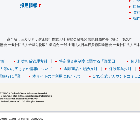
ご
採用情報
口
資
操
商号等：三菱ＵＦＪ信託銀行株式会社 登録金融機関 関東財務局長（登金）第33号
協会 一般社団法人金融先物取引業協会 一般社団法人日本投資顧問業協会 一般社団法人日本S
方針
利益相反管理方針
特定投資家制度に関する「期限日」
個人
人等のお客さまの情報について
金融商品の勧誘方針
保険募集指針
国銀行代理業
本サイトのご利用にあたって
SNS公式アカウントコミュ
poration All rights reserved.