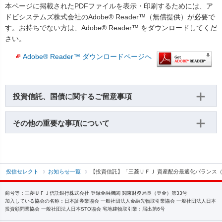
本ページに掲載されたPDFファイルを表示・印刷するためには、ア
ドビシステムズ株式会社のAdobe® Reader™（無償提供）が必要で
す。お持ちでない方は、Adobe® Reader™ をダウンロードしてくだ
さい。
Adobe® Reader™ ダウンロードページへ
投資信託、国債に関するご留意事項
その他の重要な事項について
投信セレクト
お知らせ一覧
【投資信託】「三菱ＵＦＪ 資産配分最適化バランス
商号等：三菱ＵＦＪ信託銀行株式会社 登録金融機関 関東財務局長（登金）第33号
加入している協会の名称：日本証券業協会 一般社団法人金融先物取引業協会 一般社団法人日本
投資顧問業協会 一般社団法人日本STO協会 宅地建物取引業：届出第6号