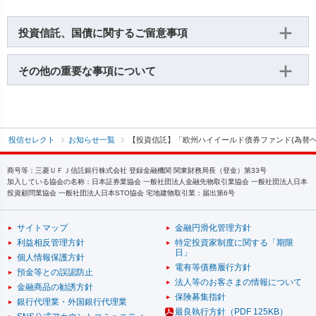
投資信託、国債に関するご留意事項
その他の重要な事項について
投信セレクト
お知らせ一覧
【投資信託】「欧州ハイイールド債券ファンド(為替ヘ
商号等：三菱ＵＦＪ信託銀行株式会社 登録金融機関 関東財務局長（登金）第33号
加入している協会の名称：日本証券業協会 一般社団法人金融先物取引業協会 一般社団法人日本
投資顧問業協会 一般社団法人日本STO協会 宅地建物取引業：届出第6号
サイトマップ
金融円滑化管理方針
利益相反管理方針
特定投資家制度に関する「期限
日」
個人情報保護方針
電有等債務履行方針
預金等との誤認防止
法人等のお客さまの情報について
金融商品の勧誘方針
保険募集指針
銀行代理業・外国銀行代理業
最良執行方針（PDF 125KB）