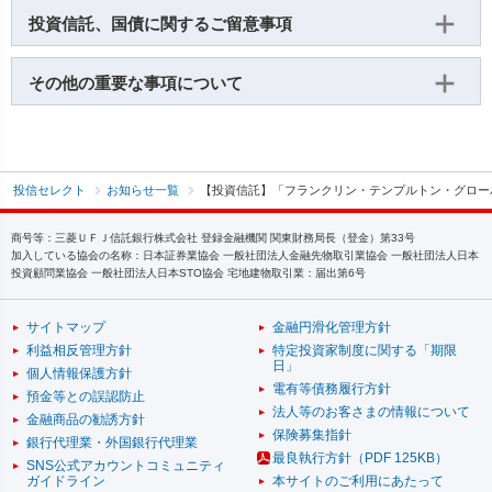
投資信託、国債に関するご留意事項
その他の重要な事項について
投信セレクト
お知らせ一覧
【投資信託】「フランクリン・テンプルトン・グロー
商号等：三菱ＵＦＪ信託銀行株式会社 登録金融機関 関東財務局長（登金）第33号
加入している協会の名称：日本証券業協会 一般社団法人金融先物取引業協会 一般社団法人日本
投資顧問業協会 一般社団法人日本STO協会 宅地建物取引業：届出第6号
サイトマップ
金融円滑化管理方針
利益相反管理方針
特定投資家制度に関する「期限
日」
個人情報保護方針
電有等債務履行方針
預金等との誤認防止
法人等のお客さまの情報について
金融商品の勧誘方針
保険募集指針
銀行代理業・外国銀行代理業
最良執行方針（PDF 125KB）
SNS公式アカウントコミュニティ
ガイドライン
本サイトのご利用にあたって