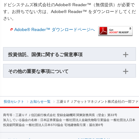
ドビシステムズ株式会社のAdobe® Reader™（無償提供）が必要で
す。お持ちでない方は、Adobe® Reader™ をダウンロードしてくだ
さい。
Adobe® Reader™ ダウンロードページへ
投資信託、国債に関するご留意事項
その他の重要な事項について
投信セレクト
お知らせ一覧
三菱ＵＦＪアセットマネジメント株式会社の一部ファ
商号等：三菱ＵＦＪ信託銀行株式会社 登録金融機関 関東財務局長（登金）第33号
加入している協会の名称：日本証券業協会 一般社団法人金融先物取引業協会 一般社団法人日本
投資顧問業協会 一般社団法人日本STO協会 宅地建物取引業：届出第6号