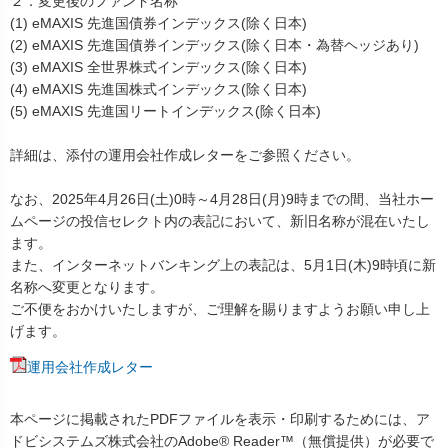
２．変更後のファンド名称
(1) eMAXIS 先進国債券インデックス(除く日本)
(2) eMAXIS 先進国債券インデックス(除く日本・為替ヘッジあり)
(3) eMAXIS 全世界株式インデックス(除く日本)
(4) eMAXIS 先進国株式インデックス(除く日本)
(5) eMAXIS 先進国リートインデックス(除く日本)
詳細は、添付の運用会社作成レターをご参照ください。
なお、2025年4月26日(土)0時～4月28日(月)9時までの間、当社ホー
ムページの投信セレクト内の表記において、新旧名称が混在いたし
ます。
また、インターネットバンキング上の表記は、5月1日(木)9時頃に新
名称へ変更となります。
ご不便をおかけいたしますが、ご理解を賜りますようお願い申し上
げます。
運用会社作成レター
本ページに掲載されたPDFファイルを表示・印刷するためには、ア
ドビシステムズ株式会社のAdobe® Reader™（無償提供）が必要で