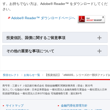
す。お持ちでない方は、Adobe® Reader™ をダウンロードしてくだ
さい。
Adobe® Reader™ ダウンロードページへ
投資信託、国債に関するご留意事項
その他の重要な事項について
投信セレクト
お知らせ一覧
【投資信託】「eMAXIS」シリーズの一部(5ファン
商号等：三菱ＵＦＪ信託銀行株式会社 登録金融機関 関東財務局長（登金）第33号
加入している協会の名称：日本証券業協会 一般社団法人金融先物取引業協会 一般社団法人日本
投資顧問業協会 一般社団法人日本STO協会 宅地建物取引業：届出第6号
サイトマップ
金融円滑化管理方針