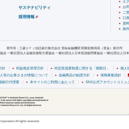
エ
お
サステナビリティ
ご
採用情報
口
資
操
商号等：三菱ＵＦＪ信託銀行株式会社 登録金融機関 関東財務局長（登金）第33号
協会 一般社団法人金融先物取引業協会 一般社団法人日本投資顧問業協会 一般社団法人日本S
方針
利益相反管理方針
特定投資家制度に関する「期限日」
個人
人等のお客さまの情報について
金融商品の勧誘方針
保険募集指針
国銀行代理業
本サイトのご利用にあたって
SNS公式アカウントコミュ
poration All rights reserved.