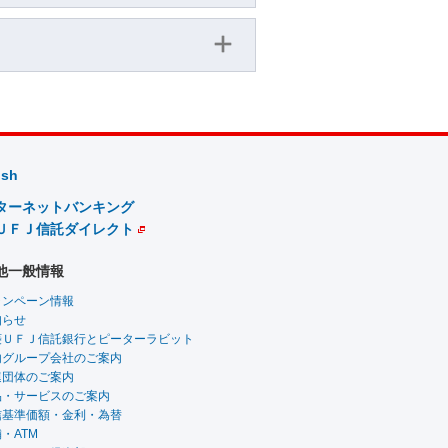
ish
ターネットバンキング
ＵＦＪ信託ダイレクト
他一般情報
ャンペーン情報
知らせ
菱ＵＦＪ信託銀行とピーターラビット
内グループ会社のご案内
連団体のご案内
品・サービスのご案内
信基準価額・金利・為替
・ATM