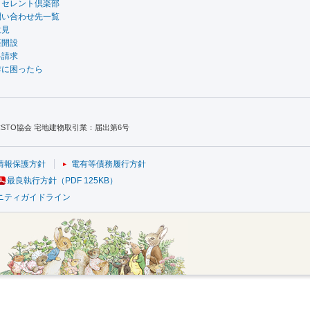
クセレント倶楽部
問い合わせ先一覧
意見
座開設
料請求
作に困ったら
TO協会 宅地建物取引業：届出第6号
情報保護方針
電有等債務履行方針
最良執行方針（PDF 125KB）
ニティガイドライン