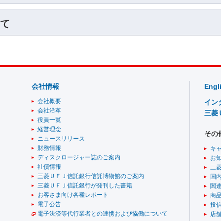
て
会社情報
Engl
会社概要
イン
会社沿革
三菱
役員一覧
経営理念
その
ニュースリリース
財務情報
キ
ディスクロージャー誌のご案内
お
社債情報
三
三菱ＵＦＪ信託銀行信託博物館のご案内
国
三菱ＵＦＪ信託銀行が発刊した書籍
関
お客さま向け各種レポート
商
電子公告
投
電子決済等代行業者との連携および協働について
店舗