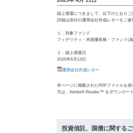
2025年 4月 11日
繰上償還につきまして、以下のとおりご
詳細は添付の運用会社作成レターをご参
１．対象ファンド
フィデリティ・米国優良株・ファンド(為
２．繰上償還日
2025年5月13日
運用会社作成レター
本ページに掲載されたPDFファイルを表示
方は、Adobe® Reader™ をダウン
投資信託、国債に関するご