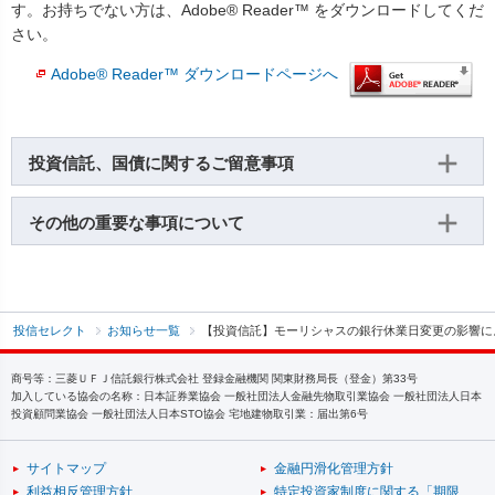
す。お持ちでない方は、Adobe® Reader™ をダウンロードしてくだ
さい。
Adobe® Reader™ ダウンロードページへ
投資信託、国債に関するご留意事項
その他の重要な事項について
投信セレクト
お知らせ一覧
【投資信託】モーリシャスの銀行休業日変更の影響に
商号等：三菱ＵＦＪ信託銀行株式会社 登録金融機関 関東財務局長（登金）第33号
加入している協会の名称：日本証券業協会 一般社団法人金融先物取引業協会 一般社団法人日本
投資顧問業協会 一般社団法人日本STO協会 宅地建物取引業：届出第6号
サイトマップ
金融円滑化管理方針
利益相反管理方針
特定投資家制度に関する「期限