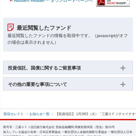
Adobe® Reader™ ダウンロードページへ
投資信託、国債に関するご留意事項
その他の重要な事項について
投信セレクト
お知らせ一覧
【投資信託】 1月28日（火）「三菱ＵＦＪチャイナ
商号等：三菱ＵＦＪ信託銀行株式会社 登録金融機関 関東財務局長（登金）第33号
加入している協会の名称：日本証券業協会 一般社団法人金融先物取引業協会 一般社団法人日本
投資顧問業協会 一般社団法人日本STO協会 宅地建物取引業：届出第6号
サイトマップ
金融円滑化管理方針
利益相反管理方針
特定投資家制度に関する「期限
日」
個人情報保護方針
電有等債務履行方針
預金等との誤認防止
法人等のお客さまの情報について
金融商品の勧誘方針