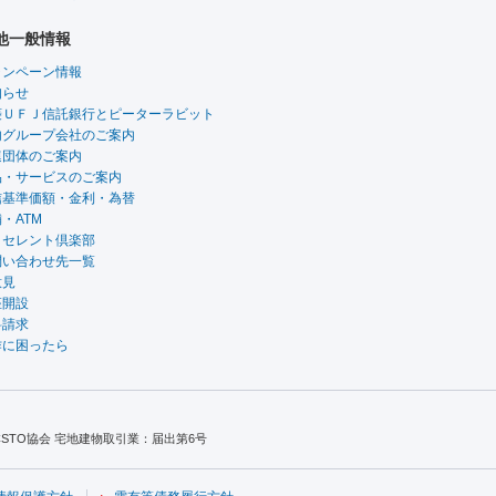
他一般情報
ャンペーン情報
知らせ
菱ＵＦＪ信託銀行とピーターラビット
内グループ会社のご案内
連団体のご案内
品・サービスのご案内
信基準価額・金利・為替
・ATM
クセレント倶楽部
問い合わせ先一覧
意見
座開設
料請求
作に困ったら
TO協会 宅地建物取引業：届出第6号