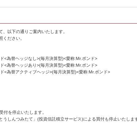
て、以下の通りご案内いたします。
照ください。
<為替ヘッジなし>(毎月決算型)<愛称:Mr.ポンド>
<為替ヘッジあり>(毎月決算型)<愛称:Mr.ポンド>
<為替アクティブヘッジ>(毎月決算型)<愛称:Mr.ポンド>
込み受付を停止いたします。
とうしんつみたて」(投資信託積立サービス)による買付も停止いたしま