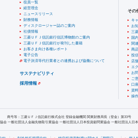
役員一覧
経営理念
その
ニュースリリース
財務情報
キ
ディスクロージャー誌のご案内
お
社債情報
三
三菱ＵＦＪ信託銀行信託博物館のご案内
国
三菱ＵＦＪ信託銀行が発刊した書籍
関
お客さま向け各種レポート
商
電子公告
投
電子決済等代行業者との連携および協働について
店舗
エ
お
サステナビリティ
ご
採用情報
口
資
操
商号等：三菱ＵＦＪ信託銀行株式会社 登録金融機関 関東財務局長（登金）第33号
協会 一般社団法人金融先物取引業協会 一般社団法人日本投資顧問業協会 一般社団法人日本S