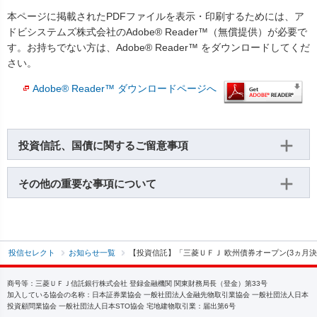
本ページに掲載されたPDFファイルを表示・印刷するためには、ア
ドビシステムズ株式会社のAdobe® Reader™（無償提供）が必要で
す。お持ちでない方は、Adobe® Reader™ をダウンロードしてくだ
さい。
Adobe® Reader™ ダウンロードページへ
投資信託、国債に関するご留意事項
その他の重要な事項について
投信セレクト
お知らせ一覧
【投資信託】「三菱ＵＦＪ 欧州債券オープン(3ヵ月
商号等：三菱ＵＦＪ信託銀行株式会社 登録金融機関 関東財務局長（登金）第33号
加入している協会の名称：日本証券業協会 一般社団法人金融先物取引業協会 一般社団法人日本
投資顧問業協会 一般社団法人日本STO協会 宅地建物取引業：届出第6号