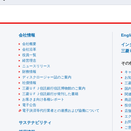
会社情報
Engl
会社概要
イン
会社沿革
三菱
役員一覧
経営理念
その
ニュースリリース
財務情報
キ
ディスクロージャー誌のご案内
お
社債情報
三
三菱ＵＦＪ信託銀行信託博物館のご案内
国
三菱ＵＦＪ信託銀行が発刊した書籍
関
お客さま向け各種レポート
商
電子公告
投
電子決済等代行業者との連携および協働について
店舗
エ
お
サステナビリティ
ご