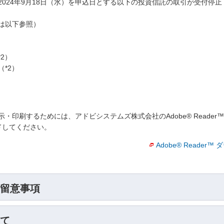
024年9月18日（水）を申込日とする以下の投資信託の取引が受付停
は以下参照）
）
2）
*2）
・印刷するためには、アドビシステムズ株式会社のAdobe® Reade
ロードしてください。
Adobe® Reader
留意事項
て