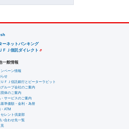
ish
ターネットバンキング
ＵＦＪ信託ダイレクト
他一般情報
ャンペーン情報
知らせ
菱ＵＦＪ信託銀行とピーターラビット
内グループ会社のご案内
連団体のご案内
品・サービスのご案内
信基準価額・金利・為替
・ATM
クセレント倶楽部
問い合わせ先一覧
意見