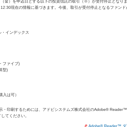
6日（金）を申込日とする以下の投資信託の取引（※）が受付停止となり
））12:30現在の情報に基づきます。今後、取引が受付停止となるファ
ブル・インデックス
ス・ファイブ)
算型)
購入は可）
・印刷するためには、アドビシステムズ株式会社のAdobe® Reade
ロードしてください。
Adobe® Reader