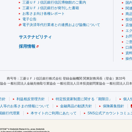
三菱ＵＦＪ信託銀行信託博物館のご案内
国
三菱ＵＦＪ信託銀行が発刊した書籍
関
お客さま向け各種レポート
商
電子公告
投
電子決済等代行業者との連携および協働について
店舗
エ
お
サステナビリティ
ご
採用情報
口
資
操
商号等：三菱ＵＦＪ信託銀行株式会社 登録金融機関 関東財務局長（登金）第33号
協会 一般社団法人金融先物取引業協会 一般社団法人日本投資顧問業協会 一般社団法人日本S
方針
利益相反管理方針
特定投資家制度に関する「期限日」
個人
人等のお客さまの情報について
金融商品の勧誘方針
保険募集指針
国銀行代理業
本サイトのご利用にあたって
SNS公式アカウントコミュ