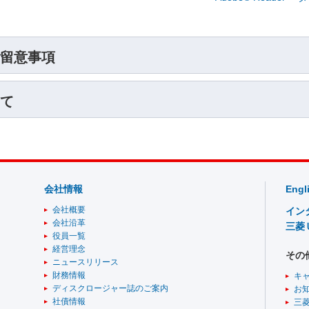
留意事項
て
会社情報
Engl
会社概要
イン
会社沿革
三菱
役員一覧
経営理念
その
ニュースリリース
財務情報
キ
ディスクロージャー誌のご案内
お
社債情報
三