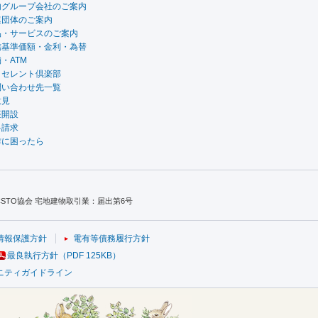
内グループ会社のご案内
連団体のご案内
品・サービスのご案内
信基準価額・金利・為替
・ATM
クセレント倶楽部
問い合わせ先一覧
意見
座開設
料請求
作に困ったら
TO協会 宅地建物取引業：届出第6号
情報保護方針
電有等債務履行方針
最良執行方針（PDF 125KB）
ニティガイドライン