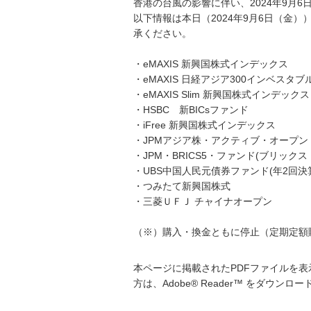
香港の台風の影響に伴い、2024年9月
以下情報は本日（2024年9月6日（金
承ください。
・eMAXIS 新興国株式インデックス
・eMAXIS 日経アジア300インベスタ
・eMAXIS Slim 新興国株式インデックス
・HSBC 新BICsファンド
・iFree 新興国株式インデックス
・JPMアジア株・アクティブ・オープン
・JPM・BRICS5・ファンド(ブリック
・UBS中国人民元債券ファンド(年2回決
・つみたて新興国株式
・三菱ＵＦＪ チャイナオープン
（※）購入・換金ともに停止（定期定額
本ページに掲載されたPDFファイルを表示
方は、Adobe® Reader™ をダウン