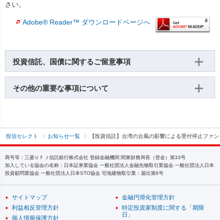
さい。
Adobe® Reader™ ダウンロードページへ
投資信託、国債に関するご留意事項
その他の重要な事項について
投信セレクト
お知らせ一覧
【投資信託】台湾の台風の影響による受付停止ファン
商号等：三菱ＵＦＪ信託銀行株式会社 登録金融機関 関東財務局長（登金）第33号
加入している協会の名称：日本証券業協会 一般社団法人金融先物取引業協会 一般社団法人日本
投資顧問業協会 一般社団法人日本STO協会 宅地建物取引業：届出第6号
サイトマップ
金融円滑化管理方針
利益相反管理方針
特定投資家制度に関する「期限
日」
個人情報保護方針