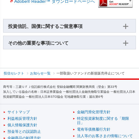
Adobe® Reader™ ダウンロードページへ
投資信託、国債に関するご留意事項
その他の重要な事項について
投信セレクト
お知らせ一覧
一部取扱いファンドの新規販売停止について
商号等：三菱ＵＦＪ信託銀行株式会社 登録金融機関 関東財務局長（登金）第33号
加入している協会の名称：日本証券業協会 一般社団法人金融先物取引業協会 一般社団法人日本
投資顧問業協会 一般社団法人日本STO協会 宅地建物取引業：届出第6号
サイトマップ
金融円滑化管理方針
利益相反管理方針
特定投資家制度に関する「期限
日」
個人情報保護方針
電有等債務履行方針
預金等との誤認防止
法人等のお客さまの情報について
金融商品の勧誘方針