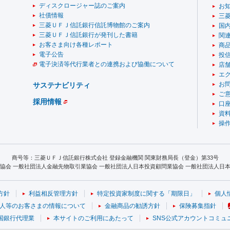
ディスクロージャー誌のご案内
お
社債情報
三
三菱ＵＦＪ信託銀行信託博物館のご案内
国
三菱ＵＦＪ信託銀行が発刊した書籍
関
お客さま向け各種レポート
商
電子公告
投
電子決済等代行業者との連携および協働について
店舗
エ
お
サステナビリティ
ご
採用情報
口
資
操
商号等：三菱ＵＦＪ信託銀行株式会社 登録金融機関 関東財務局長（登金）第33号
協会 一般社団法人金融先物取引業協会 一般社団法人日本投資顧問業協会 一般社団法人日本S
方針
利益相反管理方針
特定投資家制度に関する「期限日」
個人
人等のお客さまの情報について
金融商品の勧誘方針
保険募集指針
国銀行代理業
本サイトのご利用にあたって
SNS公式アカウントコミュ