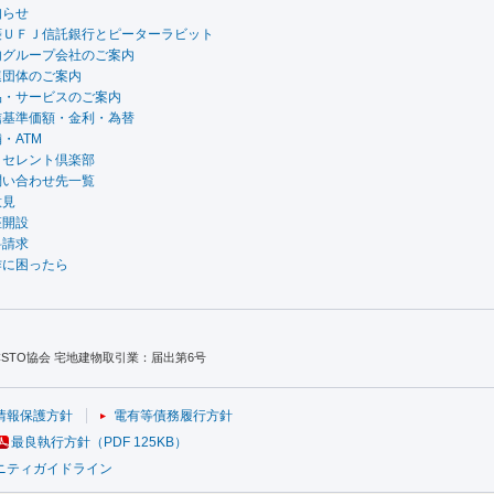
知らせ
菱ＵＦＪ信託銀行とピーターラビット
内グループ会社のご案内
連団体のご案内
品・サービスのご案内
信基準価額・金利・為替
・ATM
クセレント倶楽部
問い合わせ先一覧
意見
座開設
料請求
作に困ったら
TO協会 宅地建物取引業：届出第6号
情報保護方針
電有等債務履行方針
最良執行方針（PDF 125KB）
ニティガイドライン