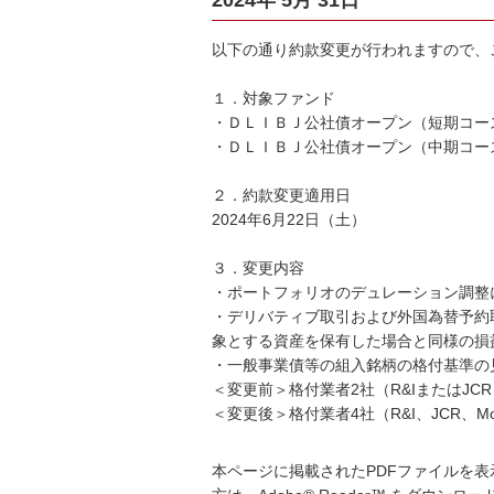
2024年 5月 31日
以下の通り約款変更が行われますので、
１．対象ファンド
・ＤＬＩＢＪ公社債オープン（短期コー
・ＤＬＩＢＪ公社債オープン（中期コー
２．約款変更適用日
2024年6月22日（土）
３．変更内容
・ポートフォリオのデュレーション調整
・デリバティブ取引および外国為替予約
象とする資産を保有した場合と同様の損
・一般事業債等の組入銘柄の格付基準の
＜変更前＞格付業者2社（R&IまたはJ
＜変更後＞格付業者4社（R&I、JCR、
本ページに掲載されたPDFファイルを表示