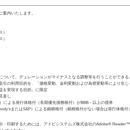
ご案内いたします。
ス）
ス）
について、デュレーションがマイナスとなる調整等を行うことができる
取引の利用目的を、「価格変動、金利変動および為替変動等により生じ
益を実現する目的」に限定
見直し
CR）による発行体格付（長期優先債務格付）がBBB－以上の債券
Moody’sまたはS&P）による銘柄格付（銘柄格付がない場合は発行体格付
・印刷するためには、アドビシステムズ株式会社のAdobe® Reade