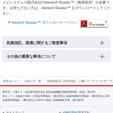
ドビシステムズ株式会社のAdobe® Reader™（無償提供）が必要で
す。お持ちでない方は、Adobe® Reader™ をダウンロードしてくだ
さい。
Adobe® Reader™ ダウンロードページへ
投資信託、国債に関するご留意事項
その他の重要な事項について
投信セレクト
お知らせ一覧
【投資信託】2月9日(金)「三菱ＵＦＪチャイナオー
商号等：三菱ＵＦＪ信託銀行株式会社 登録金融機関 関東財務局長（登金）第33号
加入している協会の名称：日本証券業協会 一般社団法人金融先物取引業協会 一般社団法人日本
投資顧問業協会 一般社団法人日本STO協会 宅地建物取引業：届出第6号
サイトマップ
金融円滑化管理方針