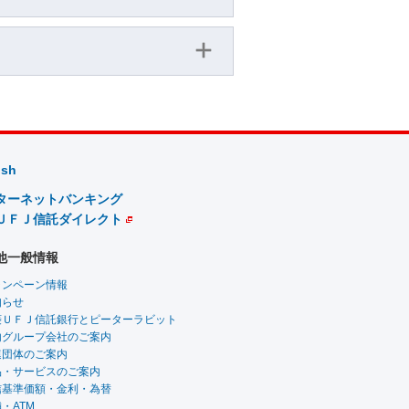
ish
ターネットバンキング
ＵＦＪ信託ダイレクト
他一般情報
ャンペーン情報
知らせ
菱ＵＦＪ信託銀行とピーターラビット
内グループ会社のご案内
連団体のご案内
品・サービスのご案内
信基準価額・金利・為替
・ATM