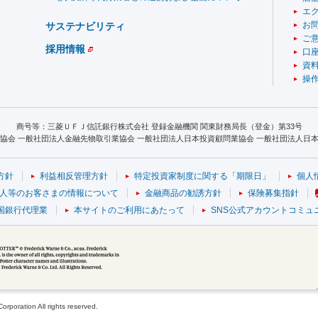
エ
お
サステナビリティ
ご
採用情報
口
資
操
商号等：三菱ＵＦＪ信託銀行株式会社 登録金融機関 関東財務局長（登金）第33号
協会 一般社団法人金融先物取引業協会 一般社団法人日本投資顧問業協会 一般社団法人日本S
方針
利益相反管理方針
特定投資家制度に関する「期限日」
個人
人等のお客さまの情報について
金融商品の勧誘方針
保険募集指針
国銀行代理業
本サイトのご利用にあたって
SNS公式アカウントコミュ
poration All rights reserved.