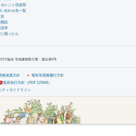
クセレント倶楽部
問い合わせ先一覧
意見
座開設
料請求
作に困ったら
TO協会 宅地建物取引業：届出第6号
情報保護方針
電有等債務履行方針
最良執行方針（PDF 125KB）
ニティガイドライン