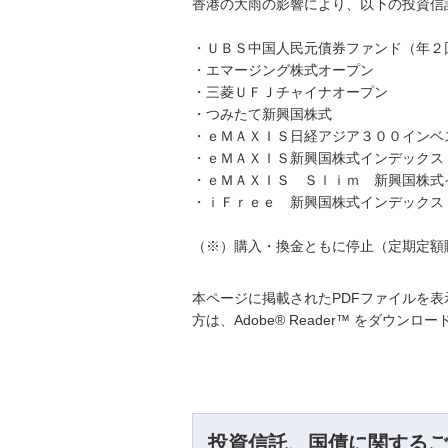
香港の大雨の影響により、以下の投資信
・ＵＢＳ中国人民元債券ファンド（年２
・エマージング株式オープン
・三菱ＵＦＪチャイナオープン
・つみたて新興国株式
・ｅＭＡＸＩＳ日経アジア３００インベ
・ｅＭＡＸＩＳ新興国株式インデックス
・ｅＭＡＸＩＳ Ｓｌｉｍ 新興国株式
・ｉＦｒｅｅ 新興国株式インデックス
（※）購入・換金ともに停止（定期定額
本ページに掲載されたPDFファイルを表示
方は、Adobe® Reader™ をダウン
投資信託、国債に関するご