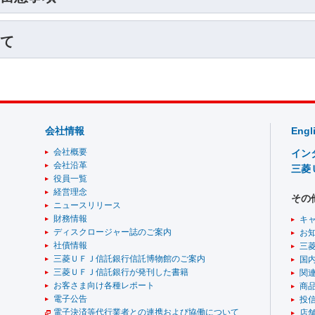
て
会社情報
Engl
会社概要
イン
会社沿革
三菱
役員一覧
経営理念
その
ニュースリリース
財務情報
キ
ディスクロージャー誌のご案内
お
社債情報
三
三菱ＵＦＪ信託銀行信託博物館のご案内
国
三菱ＵＦＪ信託銀行が発刊した書籍
関
お客さま向け各種レポート
商
電子公告
投
電子決済等代行業者との連携および協働について
店舗