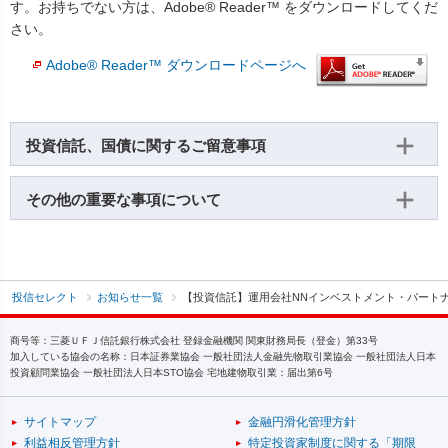
す。お持ちでない方は、Adobe® Reader™ をダウンロードしてくだ
さい。
Adobe® Reader™ ダウンロードページへ
投資信託、国債に関するご留意事項
その他の重要な事項について
投信セレクト
お知らせ一覧
【投資信託】運用会社NNインベストメント・パート
商号等：三菱ＵＦＪ信託銀行株式会社 登録金融機関 関東財務局長（登金）第33号
加入している協会の名称：日本証券業協会 一般社団法人金融先物取引業協会 一般社団法人日本
投資顧問業協会 一般社団法人日本STO協会 宅地建物取引業：届出第6号
サイトマップ
金融円滑化管理方針
利益相反管理方針
特定投資家制度に関する「期限