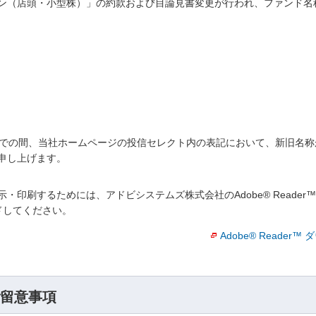
ープン（店頭・小型株）」の約款および目論見書変更が行われ、ファンド
9時までの間、当社ホームページの投信セレクト内の表記において、新旧名
申し上げます。
・印刷するためには、アドビシステムズ株式会社のAdobe® Reade
ロードしてください。
Adobe® Reader
留意事項