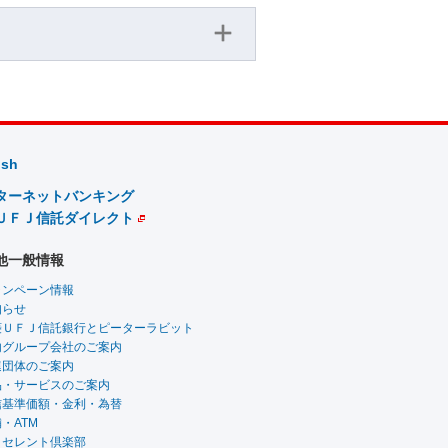
ish
ターネットバンキング
ＵＦＪ信託ダイレクト
他一般情報
ャンペーン情報
知らせ
菱ＵＦＪ信託銀行とピーターラビット
内グループ会社のご案内
連団体のご案内
品・サービスのご案内
信基準価額・金利・為替
・ATM
クセレント倶楽部