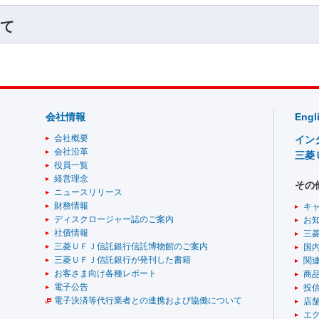
て
会社情報
Engl
会社概要
イン
会社沿革
三菱
役員一覧
経営理念
その
ニュースリリース
財務情報
キ
ディスクロージャー誌のご案内
お
社債情報
三
三菱ＵＦＪ信託銀行信託博物館のご案内
国
三菱ＵＦＪ信託銀行が発刊した書籍
関
お客さま向け各種レポート
商
電子公告
投
電子決済等代行業者との連携および協働について
店舗
エ