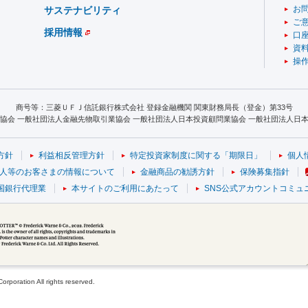
お
サステナビリティ
ご
採用情報
口
資
操
商号等：三菱ＵＦＪ信託銀行株式会社 登録金融機関 関東財務局長（登金）第33号
協会 一般社団法人金融先物取引業協会 一般社団法人日本投資顧問業協会 一般社団法人日本S
方針
利益相反管理方針
特定投資家制度に関する「期限日」
個人
人等のお客さまの情報について
金融商品の勧誘方針
保険募集指針
国銀行代理業
本サイトのご利用にあたって
SNS公式アカウントコミュ
poration All rights reserved.