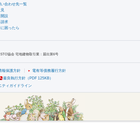
問い合わせ先一覧
意見
座開設
料請求
作に困ったら
TO協会 宅地建物取引業：届出第6号
情報保護方針
電有等債務履行方針
最良執行方針（PDF 125KB）
ニティガイドライン