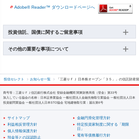
Adobe® Reader™ ダウンロードページへ
投資信託、国債に関するご留意事項
その他の重要な事項について
投信セレクト
お知らせ一覧
「三菱ＵＦＪ 日本株オープン「３５」」の信託財産
商号等：三菱ＵＦＪ信託銀行株式会社 登録金融機関 関東財務局長（登金）第33号
加入している協会の名称：日本証券業協会 一般社団法人金融先物取引業協会 一般社団法人日本
投資顧問業協会 一般社団法人日本STO協会 宅地建物取引業：届出第6号
サイトマップ
金融円滑化管理方針
利益相反管理方針
特定投資家制度に関する「期限
日」
個人情報保護方針
電有等債務履行方針
預金等との誤認防止