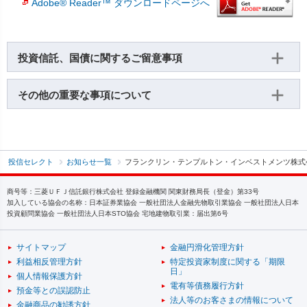
Adobe® Reader™ ダウンロードページへ
投資信託、国債に関するご留意事項
その他の重要な事項について
投信セレクト
お知らせ一覧
フランクリン・テンプルトン・インベストメンツ株式
商号等：三菱ＵＦＪ信託銀行株式会社 登録金融機関 関東財務局長（登金）第33号
加入している協会の名称：日本証券業協会 一般社団法人金融先物取引業協会 一般社団法人日本
投資顧問業協会 一般社団法人日本STO協会 宅地建物取引業：届出第6号
サイトマップ
金融円滑化管理方針
利益相反管理方針
特定投資家制度に関する「期限
日」
個人情報保護方針
電有等債務履行方針
預金等との誤認防止
法人等のお客さまの情報について
金融商品の勧誘方針