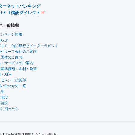
ターネットバンキング
ＵＦＪ信託ダイレクト
他一般情報
ャンペーン情報
知らせ
菱ＵＦＪ信託銀行とピーターラビット
内グループ会社のご案内
連団体のご案内
品・サービスのご案内
信基準価額・金利・為替
・ATM
クセレント倶楽部
問い合わせ先一覧
意見
座開設
料請求
作に困ったら
TO協会 宅地建物取引業：届出第6号