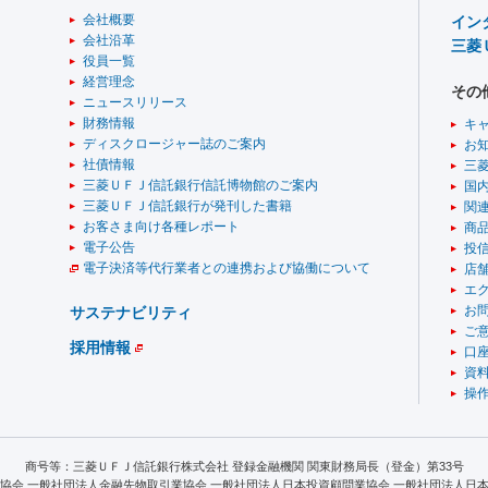
会社概要
イン
会社沿革
三菱
役員一覧
経営理念
その
ニュースリリース
財務情報
キ
ディスクロージャー誌のご案内
お
社債情報
三
三菱ＵＦＪ信託銀行信託博物館のご案内
国
三菱ＵＦＪ信託銀行が発刊した書籍
関
お客さま向け各種レポート
商
電子公告
投
電子決済等代行業者との連携および協働について
店舗
エ
お
サステナビリティ
ご
採用情報
口
資
操
商号等：三菱ＵＦＪ信託銀行株式会社 登録金融機関 関東財務局長（登金）第33号
協会 一般社団法人金融先物取引業協会 一般社団法人日本投資顧問業協会 一般社団法人日本S