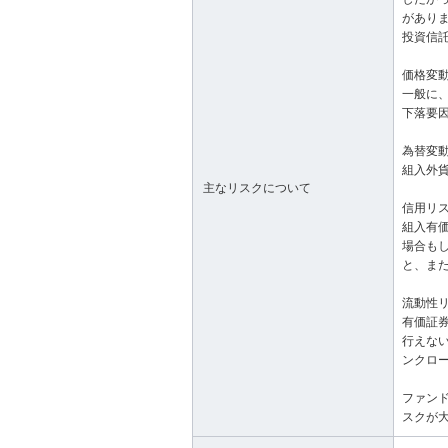
があり
投資信
価格変
一般に
下落要
為替変
組入外
主なリスクについて
信用リ
組入有
場合も
と、ま
流動性
有価証
行えな
ンクロ
ファン
スクが