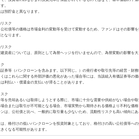
ます。
託は預貯金と異なります。
動リスク
、公社債等の価格は市場金利の変動等を受けて変動するため、ファンドはその影響を
因となります。
動リスク
貨建資産については、原則として為替ヘッジを行いませんので、為替変動の影響を大
スク
価証券等（バンクローンを含みます。以下同じ。）の発行者や取引先等の経営・財務
しくはこれらに関する外部評価の悪化があった場合等には、当該組入有価証券等の価
たは利払い・償還金の支払いが滞ることがあります。
リスク
券等を売却あるいは取得しようとする際に、市場に十分な需要や供給がない場合や取
い場合または取引が不可能となる場合、市場実勢から期待される価格より不利な価格
ーンは、公社債と比べ、一般的に取引量も少ないため、流動性リスクも高い傾向にあ
ドは、格付けの低いバンクローンを投資対象としており、格付けの高い公社債等への
大きくなる可能性があります。