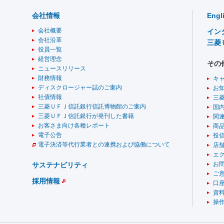
会社情報
Engl
会社概要
イン
会社沿革
三菱
役員一覧
経営理念
その
ニュースリリース
財務情報
キ
ディスクロージャー誌のご案内
お
社債情報
三
三菱ＵＦＪ信託銀行信託博物館のご案内
国
三菱ＵＦＪ信託銀行が発刊した書籍
関
お客さま向け各種レポート
商
電子公告
投
電子決済等代行業者との連携および協働について
店舗
エ
お
サステナビリティ
ご
採用情報
口
資
操