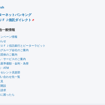
ish
ターネットバンキング
ＵＦＪ信託ダイレクト
他一般情報
ャンペーン情報
知らせ
菱ＵＦＪ信託銀行とピーターラビット
内グループ会社のご案内
連団体のご案内
品・サービスのご案内
信基準価額・金利・為替
・ATM
クセレント倶楽部
問い合わせ先一覧
意見
座開設
料請求
作に困ったら