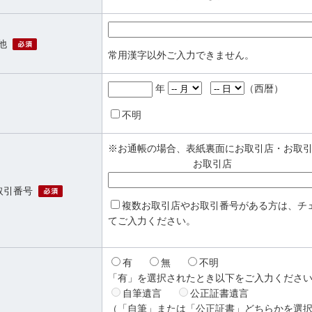
必須
他
常用漢字以外ご入力できません。
年
（西暦）
不明
※お通帳の場合、表紙裏面にお取引店・お取
お取引店
必須
取引番号
複数お取引店やお取引番号がある方は、チ
てご入力ください。
有
無
不明
「有」を選択されたとき以下をご入力くださ
自筆遺言
公正証書遺言
（「自筆」または「公正証書」どちらかを選