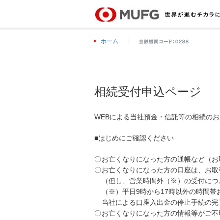
ホーム
相続受付申込ページ
WEBによる当社預金・信託等の相続の
■はじめにご確認ください
〇
お亡くなりになった方の通帳など（お
〇
お亡くなりになった方の口座は、お取
（但し、営業時間外（※）の受付につ
（※）平日9時から17時以外の時間
当社による口座入出金の停止手続の完
〇
お亡くなりになった方の情報等がご不