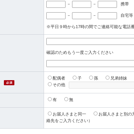
－
－
携帯
－
－
自宅等
※平日９時から17時の間でご連絡可能な電話
確認のためもう一度ご入力ください
必須
配偶者
子
孫
兄弟姉妹
必須
）
その他
有
無
お届人さまと同一
お届人さまと別の
絡先をご入力ください）