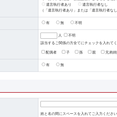
遺言執行者あり
遺言執行者なし
（「遺言執行者あり」または「遺言執行者な
有
無
不明
必須
人
不明
該当するご関係の方全てにチェックを入れて
配偶者
子
孫
親
兄弟姉
有
無
姓と名の間にスペースを入れてご入力くださ