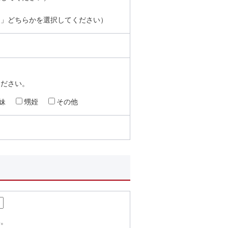
し」どちらかを選択してください）
ください。
妹
甥姪
その他
い。