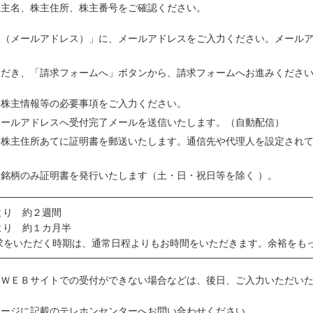
株主名、株主住所、株主番号をご確認ください。
報（メールアドレス）」に、メールアドレスをご入力ください。メール
ただき、「請求フォームへ」ボタンから、請求フォームへお進みくださ
、株主情報等の必要事項をご入力ください。
メールアドレスへ受付完了メールを送信いたします。（自動配信）
る株主住所あてに証明書を郵送いたします。通信先や代理人を設定され
銘柄のみ証明書を発行いたします（土・日・祝日等を除く ）。
より 約２週間
より 約１カ月半
求をいただく時期は、通常日程よりもお時間をいただきます。余裕をも
、ＷＥＢサイトでの受付ができない場合などは、後日、ご入力いただい
ページに記載のテレホンセンターへお問い合わせください。