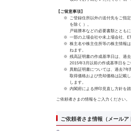
【ご留意事項】
※
ご登録住所以外の送付先をご指定
を除く ）。
戸籍謄本などの必要書類ととも
※
一部の上場会社や未上場会社、E
※
株主名や株主住所等の株主情報は
ねます。
※
残高証明書の作成基準日は、過去
2015年3月以前の作成基準日
※
異動証明書については、過去7年
取得価格および売却価格は記載し
します。
※
内閣府による押印見直し方針を
ご依頼者さまの情報をご入力ください。
ご依頼者さま情報（メールア