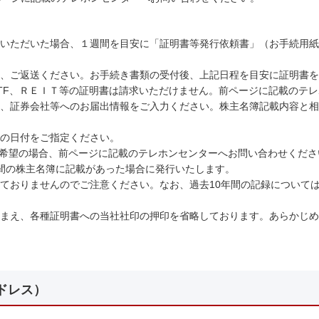
いただいた場合、１週間を目安に「証明書等発行依頼書」（お手続用紙
に、ご返送ください。お手続き書類の受付後、上記日程を目安に証明書を
TF、ＲＥＩＴ等の証明書は請求いただけません。前ページに記載のテ
、証券会社等へのお届出情報をご入力ください。株主名簿記載内容と相
の日付をご指定ください。
をご希望の場合、前ページに記載のテレホンセンターへお問い合わせくださ
間の株主名簿に記載があった場合に発行いたします。
ておりませんのでご注意ください。なお、過去10年間の記録について
踏まえ、各種証明書への当社社印の押印を省略しております。あらかじめ
ドレス）